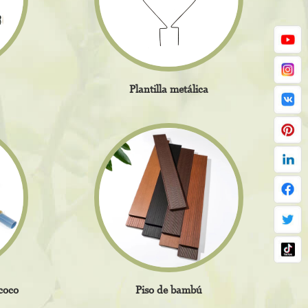
Plantilla metálica
 coco
Piso de bambú